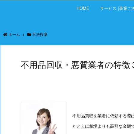
HOME
サービス |事業ご
ホーム
>
不法投棄
不用品回収・悪質業者の特徴
不用品買取を業者に依頼する際
たとえば相場よりも高額な金額