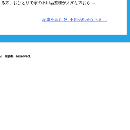
方、おひとりで家の不用品整理が大変な方おら ...
記事を読む
不用品処分ならま ...
ll Rights Reserved.