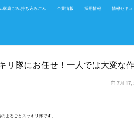
み.家庭ごみ.持ち込みごみ
企業情報
採用情報
情報セキュ
キリ隊にお任せ！一人では大変な
7月 17,
業のまるごとスッキリ隊です。