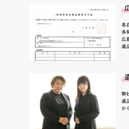
各
多
広
遺
弊
遺
か