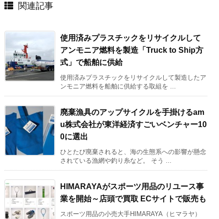
関連記事
使用済みプラスチックをリサイクルして
アンモニア燃料を製造「Truck to Ship方
式」で船舶に供給
使用済みプラスチックをリサイクルして製造したア
ンモニア燃料を船舶に供給する取組を ...
廃棄漁具のアップサイクルを手掛けるam
u株式会社が東洋経済すごいベンチャー10
0に選出
ひとたび廃棄されると、海の生態系への影響が懸念
されている漁網や釣り糸など。 そう ...
HIMARAYAがスポーツ用品のリユース事
業を開始～店頭で買取 ECサイトで販売も
スポーツ用品の小売大手HIMARAYA（ヒマラヤ）