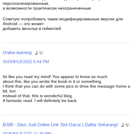
персонализированным,
а возможности практически неограниченные.
Советую попробовать такие модифицированные версии для
Android — это может
добавить веселья в геймплей
Online learning
より:
2025年5月26日 5:54 PM
Its like you read my mind! You appear to know so much
about this, like you wrote the book in it or something.
I think that you can do with some pics to drive the message home a
bit, but
instead of that, this is wonderful blog.
A fantastic read. I will definitely be back.
BJ88 - Situs Judi Online Link Slot Gacor | Daftar Sekarang!
より:
2025年5月27日 11:35 PM