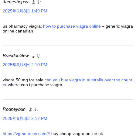
Jamesbopsy
より:
2025年6月8日 1:49 PM
us pharmacy viagra:
how to purchase viagra online
– generic viagra
online canadian
BrandonGew
より:
2025年6月8日 2:10 PM
viagra 50 mg for sale
can you buy viagra in australia over the count
er
where can i purchase viagra
Rodneybuh
より:
2025年6月8日 2:12 PM
https://vgrsources.com/#
buy cheap viagra online uk