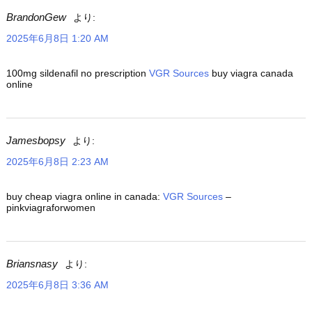
BrandonGew
より:
2025年6月8日 1:20 AM
100mg sildenafil no prescription
VGR Sources
buy viagra canada
online
Jamesbopsy
より:
2025年6月8日 2:23 AM
buy cheap viagra online in canada:
VGR Sources
–
pinkviagraforwomen
Briansnasy
より:
2025年6月8日 3:36 AM