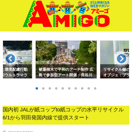
サイド
前へ
次へ
検索
ると環境配慮行動
被爆樹木で平和のアーチ制作 広
リサイクル錫の
十川ウルトラマラ
島で参加型アート開催：長谷川
オブジェ：プラ
忠広
術を応用して
国内初 JALが紙コップto紙コップの水平リサイクル
6/1から羽田発国内線で提供スタート