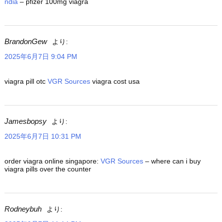
ndia
– pfizer 100mg viagra
BrandonGew
より:
2025年6月7日 9:04 PM
viagra pill otc
VGR Sources
viagra cost usa
Jamesbopsy
より:
2025年6月7日 10:31 PM
order viagra online singapore:
VGR Sources
– where can i buy
viagra pills over the counter
Rodneybuh
より: