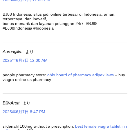
BJ88 Indonesia, situs judi online terbesar di Indonesia, aman,
terpercaya, dan inovatif,
bonus menarik dan layanan pelanggan 24/7. #BJ88
#BJ88Indonesia #Indonesia
Aaronglilm
より:
2025年6月7日 12:00 AM
people pharmacy store:
ohio board of pharmacy adipex laws
– buy
viagra online us pharmacy
BillyArott
より:
2025年6月7日 8:47 PM
sildenafil 100mg without a prescription:
best female viagra tablet in i