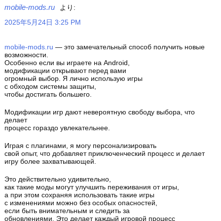
mobile-mods.ru
より:
2025年5月24日 3:25 PM
mobile-mods.ru
— это замечательный способ получить новые
возможности.
Особенно если вы играете на Android,
модификации открывают перед вами
огромный выбор. Я лично использую игры
с обходом системы защиты,
чтобы достигать большего.
Модификации игр дают невероятную свободу выбора, что
делает
процесс гораздо увлекательнее.
Играя с плагинами, я могу персонализировать
свой опыт, что добавляет приключенческий процесс и делает
игру более захватывающей.
Это действительно удивительно,
как такие моды могут улучшить переживания от игры,
а при этом сохраняя использовать такие игры
с изменениями можно без особых опасностей,
если быть внимательным и следить за
обновлениями. Это делает каждый игровой процесс