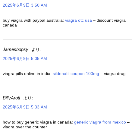
2025年6月9日 3:50 AM
buy viagra with paypal australia:
viagra otc usa
– discount viagra
canada
Jamesbopsy
より:
2025年6月9日 5:05 AM
viagra pills online in india:
sildenafil coupon 100mg
– viagra drug
BillyArott
より:
2025年6月9日 5:33 AM
how to buy generic viagra in canada:
generic viagra from mexico
–
viagra over the counter