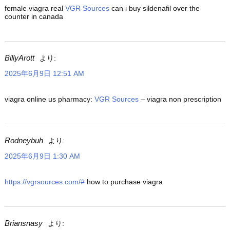
female viagra real
VGR Sources
can i buy sildenafil over the
counter in canada
BillyArott
より:
2025年6月9日 12:51 AM
viagra online us pharmacy:
VGR Sources
– viagra non prescription
Rodneybuh
より:
2025年6月9日 1:30 AM
https://vgrsources.com/#
how to purchase viagra
Briansnasy
より: