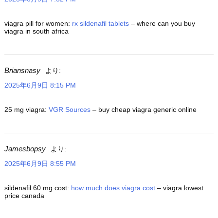
viagra pill for women:
rx sildenafil tablets
– where can you buy
viagra in south africa
Briansnasy
より:
2025年6月9日 8:15 PM
25 mg viagra:
VGR Sources
– buy cheap viagra generic online
Jamesbopsy
より:
2025年6月9日 8:55 PM
sildenafil 60 mg cost:
how much does viagra cost
– viagra lowest
price canada