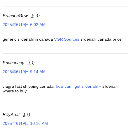
BrandonGew
より:
2025年6月9日 6:02 AM
generic sildenafil in canada
VGR Sources
sildenafil canada price
Briansnasy
より:
2025年6月9日 9:14 AM
viagra fast shipping canada:
how can i get sildenafil
– sildenafil
where to buy
BillyArott
より:
2025年6月9日 10:16 AM