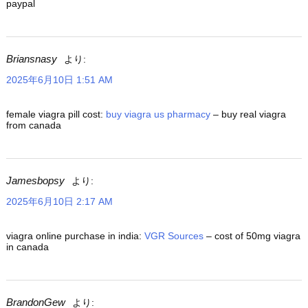
paypal
Briansnasy
より:
2025年6月10日 1:51 AM
female viagra pill cost:
buy viagra us pharmacy
– buy real viagra
from canada
Jamesbopsy
より:
2025年6月10日 2:17 AM
viagra online purchase in india:
VGR Sources
– cost of 50mg viagra
in canada
BrandonGew
より: