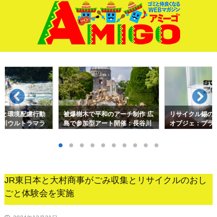
サイド
前へ
次へ
検索
ると環境配慮行動
被爆樹木で平和のアーチ制作 広
リサイクル錫の
十川ウルトラマラ
島で参加型アート開催：長谷川
オブジェ：プラ
忠広
術を応用して
JR東日本と大村商事がごみ収集とリサイクルのおし
ごと体験会を実施