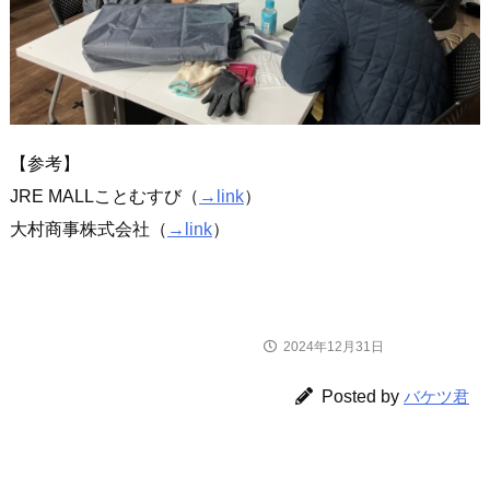
【参考】
JRE MALLことむすび（
→link
）
大村商事株式会社（
→link
）
2024年12月31日
ニュース
Posted by
バケツ君