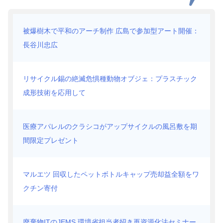
被爆樹木で平和のアーチ制作 広島で参加型アート開催：
長谷川忠広
リサイクル錫の絶滅危惧種動物オブジェ：プラスチック
成形技術を応用して
医療アパレルのクラシコがアップサイクルの風呂敷を期
間限定プレゼント
マルエツ 回収したペットボトルキャップ売却益全額をワ
クチン寄付
廃棄物ITのJEMS 環境省担当者招き再資源化法セミナー