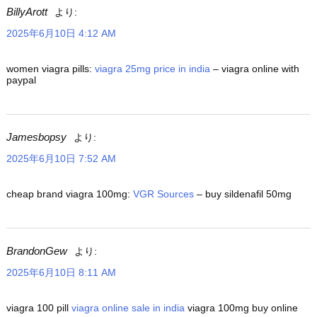
BillyArott
より:
2025年6月10日 4:12 AM
women viagra pills:
viagra 25mg price in india
– viagra online with
paypal
Jamesbopsy
より:
2025年6月10日 7:52 AM
cheap brand viagra 100mg:
VGR Sources
– buy sildenafil 50mg
BrandonGew
より:
2025年6月10日 8:11 AM
viagra 100 pill
viagra online sale in india
viagra 100mg buy online