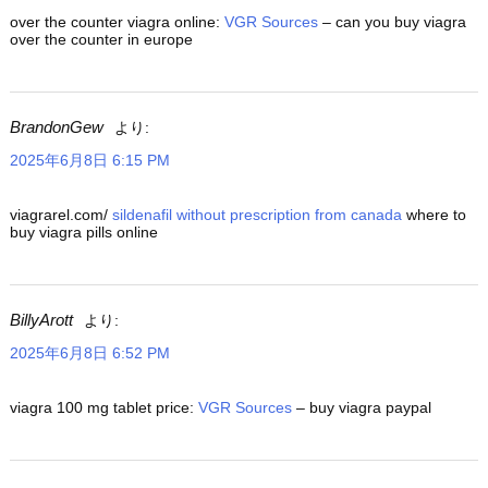
over the counter viagra online:
VGR Sources
– can you buy viagra
over the counter in europe
BrandonGew
より:
2025年6月8日 6:15 PM
viagrarel.com/
sildenafil without prescription from canada
where to
buy viagra pills online
BillyArott
より:
2025年6月8日 6:52 PM
viagra 100 mg tablet price:
VGR Sources
– buy viagra paypal