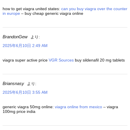
how to get viagra united states:
can you buy viagra over the counter
in europe
– buy cheap generic viagra online
BrandonGew
より:
2025年6月10日 2:49 AM
viagra super active price
VGR Sources
buy sildenafil 20 mg tablets
Briansnasy
より:
2025年6月10日 3:55 AM
generic viagra 50mg online:
viagra online from mexico
– viagra
100mg price india