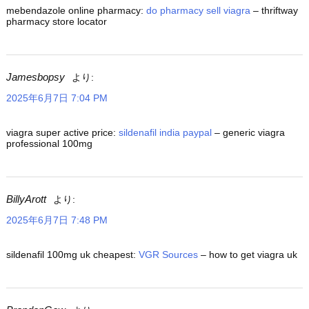
mebendazole online pharmacy:
do pharmacy sell viagra
– thriftway
pharmacy store locator
Jamesbopsy
より:
2025年6月7日 7:04 PM
viagra super active price:
sildenafil india paypal
– generic viagra
professional 100mg
BillyArott
より:
2025年6月7日 7:48 PM
sildenafil 100mg uk cheapest:
VGR Sources
– how to get viagra uk