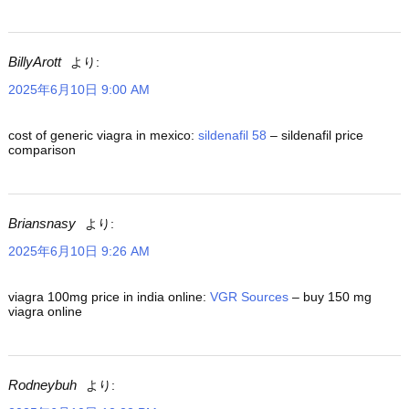
BillyArott
より:
2025年6月10日 9:00 AM
cost of generic viagra in mexico:
sildenafil 58
– sildenafil price
comparison
Briansnasy
より:
2025年6月10日 9:26 AM
viagra 100mg price in india online:
VGR Sources
– buy 150 mg
viagra online
Rodneybuh
より: