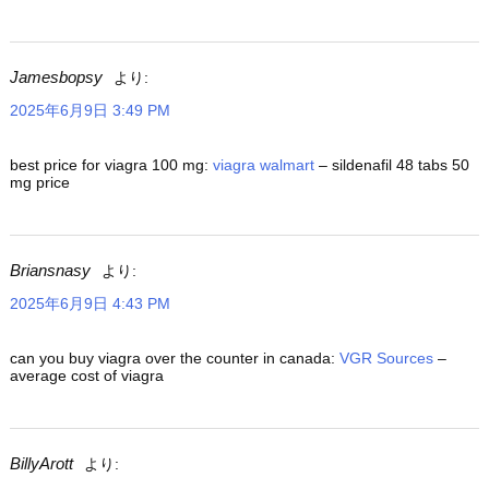
Jamesbopsy
より:
2025年6月9日 3:49 PM
best price for viagra 100 mg:
viagra walmart
– sildenafil 48 tabs 50
mg price
Briansnasy
より:
2025年6月9日 4:43 PM
can you buy viagra over the counter in canada:
VGR Sources
–
average cost of viagra
BillyArott
より: