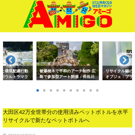
サイド
前へ
次へ
検索
ると環境配慮行動
被爆樹木で平和のアーチ制作 広
リサイクル錫の
十川ウルトラマラ
島で参加型アート開催：長谷川
オブジェ：プラ
忠広
術を応用して
大田区42万全世帯分の使用済みペットボトルを水平
リサイクルで新たなペットボトルへ