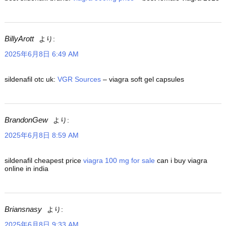
BillyArott
より:
2025年6月8日 6:49 AM
sildenafil otc uk:
VGR Sources
– viagra soft gel capsules
BrandonGew
より:
2025年6月8日 8:59 AM
sildenafil cheapest price
viagra 100 mg for sale
can i buy viagra
online in india
Briansnasy
より:
2025年6月8日 9:33 AM