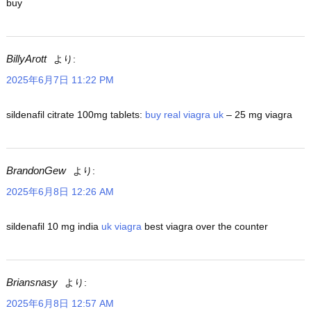
buy
BillyArott
より:
2025年6月7日 11:22 PM
sildenafil citrate 100mg tablets:
buy real viagra uk
– 25 mg viagra
BrandonGew
より:
2025年6月8日 12:26 AM
sildenafil 10 mg india
uk viagra
best viagra over the counter
Briansnasy
より:
2025年6月8日 12:57 AM