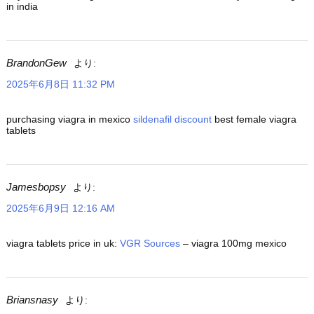
in india
BrandonGew
より:
2025年6月8日 11:32 PM
purchasing viagra in mexico
sildenafil discount
best female viagra
tablets
Jamesbopsy
より:
2025年6月9日 12:16 AM
viagra tablets price in uk:
VGR Sources
– viagra 100mg mexico
Briansnasy
より: