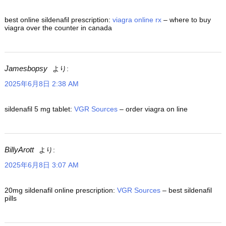
best online sildenafil prescription:
viagra online rx
– where to buy
viagra over the counter in canada
Jamesbopsy
より:
2025年6月8日 2:38 AM
sildenafil 5 mg tablet:
VGR Sources
– order viagra on line
BillyArott
より:
2025年6月8日 3:07 AM
20mg sildenafil online prescription:
VGR Sources
– best sildenafil
pills