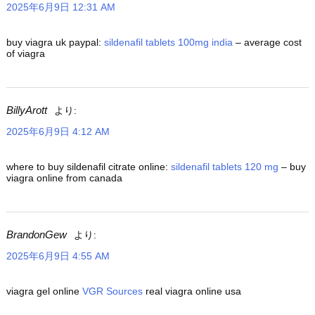
2025年6月9日 12:31 AM
buy viagra uk paypal:
sildenafil tablets 100mg india
– average cost
of viagra
BillyArott
より:
2025年6月9日 4:12 AM
where to buy sildenafil citrate online:
sildenafil tablets 120 mg
– buy
viagra online from canada
BrandonGew
より:
2025年6月9日 4:55 AM
viagra gel online
VGR Sources
real viagra online usa