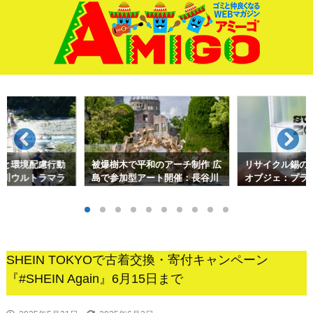
サイド
前へ
次へ
検索
ると環境配慮行動
被爆樹木で平和のアーチ制作 広
リサイクル錫の
十川ウルトラマラ
島で参加型アート開催：長谷川
オブジェ：プラ
忠広
術を応用して
SHEIN TOKYOで古着交換・寄付キャンペーン
『#SHEIN Again』6月15日まで