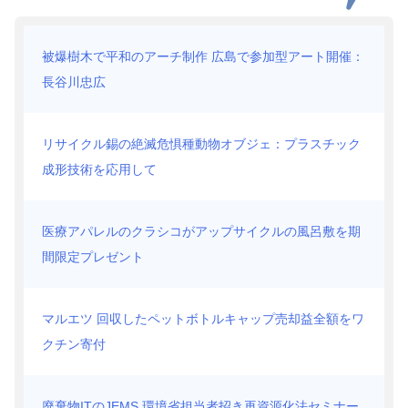
被爆樹木で平和のアーチ制作 広島で参加型アート開催：
長谷川忠広
リサイクル錫の絶滅危惧種動物オブジェ：プラスチック
成形技術を応用して
医療アパレルのクラシコがアップサイクルの風呂敷を期
間限定プレゼント
マルエツ 回収したペットボトルキャップ売却益全額をワ
クチン寄付
廃棄物ITのJEMS 環境省担当者招き再資源化法セミナー