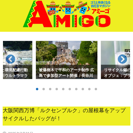
サイド
前へ
次へ
検索
ると環境配慮行動
被爆樹木で平和のアーチ制作 広
リサイクル錫の
十川ウルトラマラ
島で参加型アート開催：長谷川
オブジェ：プラ
忠広
術を応用して
大阪関西万博「ルクセンブルク」の屋根幕をアップ
サイクルしたバッグが！