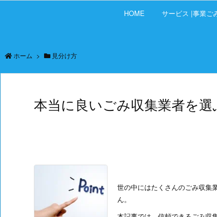
HOME
サービス |事業ご
ホーム
>
見分け方
本当に良いごみ収集業者を選
世の中にはたくさんのごみ収集
ん。
本記事では、信頼できるごみ収集