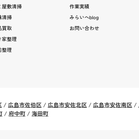
ミ屋敷清掃
作業実績
殊清掃
みらいへblog
品買取
お問い合わせ
き家整理
前整理
区
/
広島市佐伯区
/
広島市安佐北区
/
広島市安佐南区
/
町
/
府中町
/
海田町