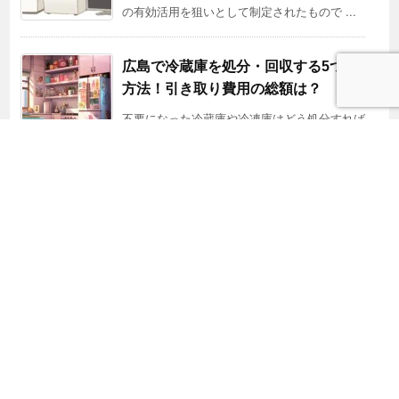
の有効活用を狙いとして制定されたもので ...
広島で冷蔵庫を処分・回収する5つの
方法！引き取り費用の総額は？
不要になった冷蔵庫や冷凍庫はどう処分すれば
よいのか？ 粗大ごみでは引き取ってくれ ...
物に溢れたお部屋、運気も下がる？プレ大掃除で不
用品を処分して気分もスッキリ！
こんにちは！広島のまるごとスッキリ隊です！ 夏がやっと来たと
思ったら、すでに店頭 ...
Copyright ©
2026
株式会社タイヨー|広島県広島市の産業廃棄物の収集・運搬・持
ち込み・リサイクル
All Rights Reserved.
WordPress Luxeritas Theme is provided by "
Thought is free
".