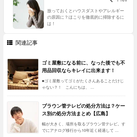
放っておくとハウスダストやアレルギー
の原因に？ほこりを徹底的に掃除するに
は！
関連記事
ゴミ屋敷になる前に、なった後でも不
用品回収ならキレイに出来ます！
■ゴミ屋敷ってゴミがたくさんあることだけじ
ゃない？！ こんにちは、 ...
ブラウン管テレビの処分方法は？ケー
ス別の処分方法まとめ【広島】
幅が大きく、場所を取るブラウン管テレビ。す
でにアナログ移行から10年近く経過して ...