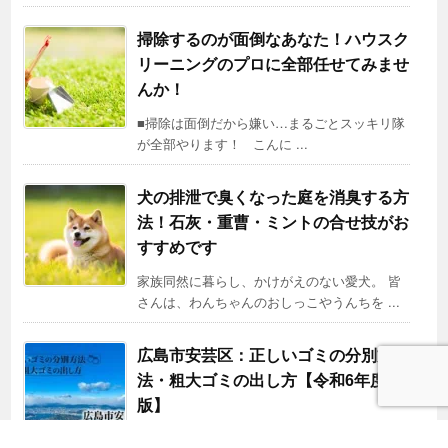
掃除するのが面倒なあなた！ハウスク
リーニングのプロに全部任せてみませ
んか！
■掃除は面倒だから嫌い…まるごとスッキリ隊
が全部やります！ こんに ...
犬の排泄で臭くなった庭を消臭する方
法！石灰・重曹・ミントの合せ技がお
すすめです
家族同然に暮らし、かけがえのない愛犬。 皆
さんは、わんちゃんのおしっこやうんちを ...
広島市安芸区：正しいゴミの分別方
法・粗大ゴミの出し方【令和6年度
版】
広島市安芸区でゴミを出すにはどうすればよい