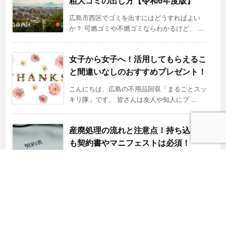
粗大ゴミの出し方【令和6年度版】
広島市西区でゴミを出すにはどうすればよい
か？ 可燃ゴミや不燃ゴミならわかるけど、 ...
女子から女子へ！活用してもらえるこ
と間違いなしのおすすめプレゼント！
こんにちは、広島の不用品回収「まるごとスッ
キリ隊」です。 皆さんは友人や知人にプ ...
産廃処理の流れと注意点！持ち込みで
も契約書やマニフェストは必須！
産業廃棄物は、廃棄物処理法に基づき、自らの
責任で適正に処理する必要があります。 ...
エディオンで不要パソコンを処分する
手順を解説！小型家電リサイクルと