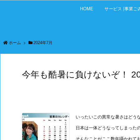
HOME
サービス |事業ご
ホーム
>
2024年7月
今年も酷暑に負けないぞ！ 2
いったいこの異常な暑さはどう
日本は一体どうなってしまった
そんなことがここ数年囁かれて