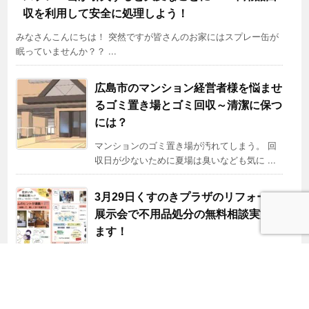
収を利用して安全に処理しよう！
みなさんこんにちは！ 突然ですが皆さんのお家にはスプレー缶が
眠っていませんか？？ ...
広島市のマンション経営者様を悩ませ
るゴミ置き場とゴミ回収～清潔に保つ
には？
マンションのゴミ置き場が汚れてしまう。 回
収日が少ないために夏場は臭いなども気に ...
3月29日くすのきプラザのリフォーム
展示会で不用品処分の無料相談実施し
ます！
株式会社タイヨーは3月29日(土)、くすのきプ
ラザ（安芸郡府中町本町）で開催され ...