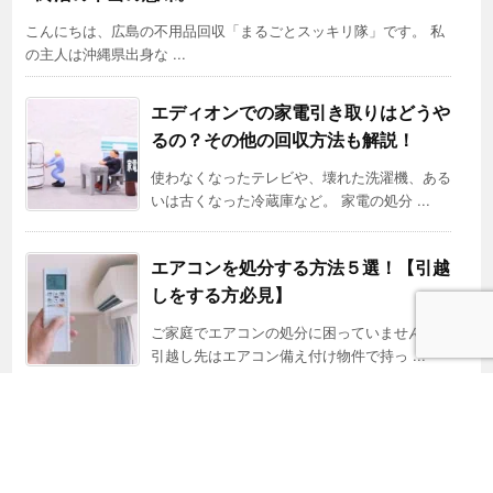
こんにちは、広島の不用品回収「まるごとスッキリ隊」です。 私
の主人は沖縄県出身な ...
エディオンでの家電引き取りはどうや
るの？その他の回収方法も解説！
使わなくなったテレビや、壊れた洗濯機、ある
いは古くなった冷蔵庫など。 家電の処分 ...
エアコンを処分する方法５選！【引越
しをする方必見】
ご家庭でエアコンの処分に困っていませんか？
引越し先はエアコン備え付け物件で持っ ...
Copyright ©
2026
株式会社タイヨー|広島県広島市の産業廃棄物の収集・運搬・持
ち込み・リサイクル
All Rights Reserved.