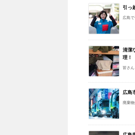
引っ
広島で
清潔
理！
皆さん
広島
廃棄物
広島