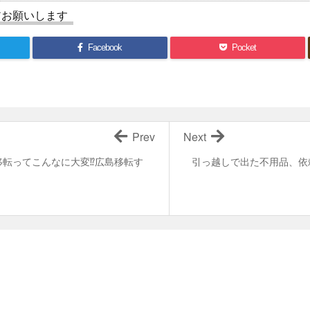
アお願いします
Facebook
Pocket
Prev
Next
転ってこんなに大変⁉︎広島移転す
引っ越しで出た不用品、依