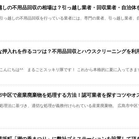
越しの不用品回収の相場は？引っ越し業者・回収業者・自治体
引っ越しの不用品回収を行っている業者には、専門の業者、引っ越し業者、自治体
な押入れを作るコツは？不用品回収とハウスクリーニングを利
こんにちは^^ まるごとスッキリ隊です！ これから本格的に夏に入ってきます 
市中区で産業廃棄物を処理する方法！認可業者を探すコツやオ
処理法に基づき、適切な処理が義務付けられている産業廃棄物。 広島市中区では
県坂町「潮の香まつり」に弊社ゴミステーションを設置して頂