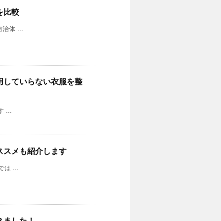
を比較
 ...
用していらない衣服を整
...
ススメも紹介します
 ...
きました！