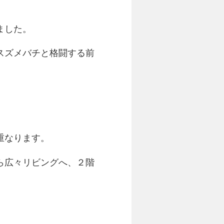
ました。
スズメバチと格闘する前
。
重なります。
ら広々リビングへ、２階