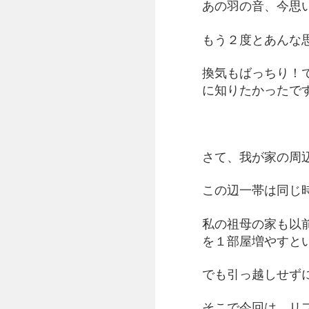
あの羽の音、今思
もう２度とあんな
換気もばっちり！
に知りたかったで
さて、我が家の周
この辺一帯は同じ
私の祖母の家も以
を１部屋増やすと
でも引っ越しせず
そこで今回は、リ