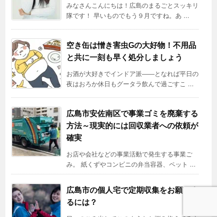
みなさんこんにちは！広島のまるごとスッキリ
隊です！ 早いものでもう９月ですね。あ ...
空き缶は憎き害虫Gの大好物！不用品
と共に一刻も早く処分しましょう
お酒が大好きでインドア派――となれば平日の
夜はおろか休日もグータラ飲んで過ごすこ ...
広島市安佐南区で事業ゴミを廃棄する
方法～現実的には回収業者への依頼が
確実
お店や会社などの事業活動で発生する事業ご
み。 紙くずやコンビニの弁当容器、ペット ...
広島市の個人宅で定期収集をお願いす
るには？