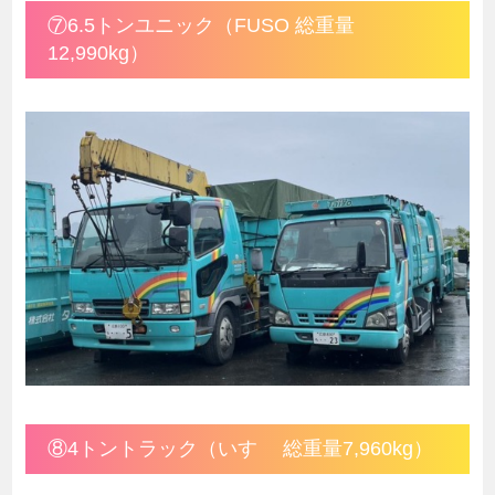
⑦6.5トンユニック（FUSO 総重量
12,990kg）
⑧4トントラック（いすゞ 総重量7,960kg）