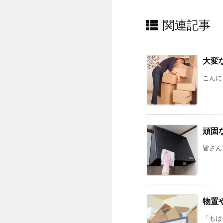
関連記事
大変
こんに
頑固
皆さん
物置
「もは