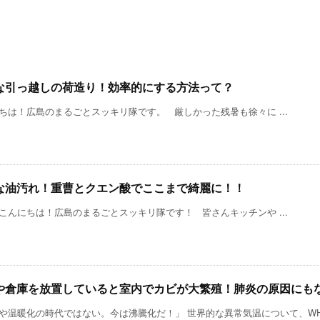
な引っ越しの荷造り！効率的にする方法って？
ちは！広島のまるごとスッキリ隊です。 厳しかった残暑も徐々に ...
な油汚れ！重曹とクエン酸でここまで綺麗に！！
こんにちは！広島のまるごとスッキリ隊です！ 皆さんキッチンや ...
や倉庫を放置していると室内でカビが大繁殖！肺炎の原因にも
や温暖化の時代ではない。今は沸騰化だ！」 世界的な異常気温について、WHO 